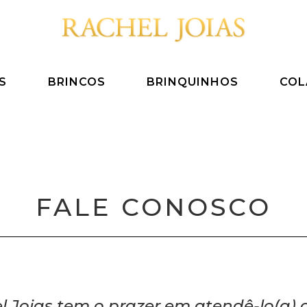
S
BRINCOS
BRINQUINHOS
COL
FALE CONOSCO
l Joias tem o prazer em atendê-lo(a) 