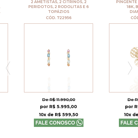
, 2 CITRINOS, 2
PINGENTE OURO AMARELO
2 RODOLITAS E 6
18K, BORBOLETA
PÁZIOS
DIAMANTADA
 722956
CÓD. 729642
11.990,00
De R$ 7.990,00
 5.995,00
por R$ 3.995,00
 R$ 599,50
10x de R$ 399,50