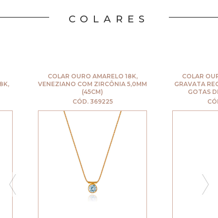
COLARES
O AMARELO 18K,
COLAR OURO AMARELO 18K,
OM ZIRCÔNIA 5,0MM
GRAVATA REGULÁVEL BOLA COM
(45CM)
GOTAS DE CRISOPÁZIOS
. 369225
CÓD. 569071