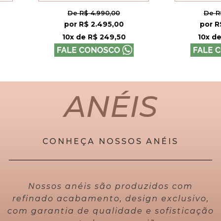
$ 4.990,00
De R$ 8.990,00
$ 2.495,00
por R$ 4.495,00
e R$ 249,50
10x de R$ 449,50
ANÉIS
CONHEÇA NOSSOS ANÉIS
Nossos anéis são produzidos com
refinado acabamento, design exclusivo,
com garantia de qualidade e sofisticação