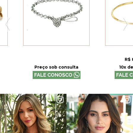
R$ 8.900,00
sob consulta
10x de R$ 890,00