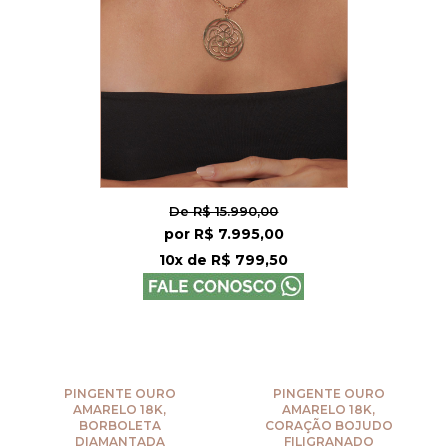
De R$ 15.990,00
por R$ 7.995,00
10x de R$ 799,50
PINGENTE OURO
PINGENTE OURO
AMARELO 18K,
AMARELO 18K,
BORBOLETA
CORAÇÃO BOJUDO
DIAMANTADA
FILIGRANADO